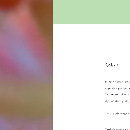
Sobre
En este espacio crea
expresión que queram
Te contaré sobre alg
algo creativo y así,
Toda la información 
También puedes unir