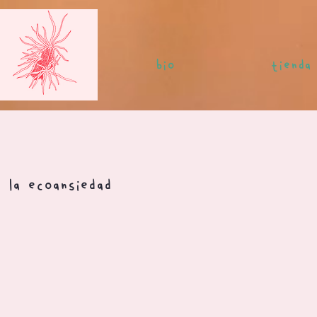
bio
tienda
 la ecoansiedad