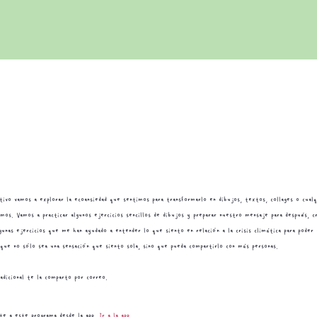
tivo vamos a explorar la ecoansiedad que sentimos para transformarlo en dibujos, textos, collages o cual
os. Vamos a practicar algunos ejercicios sencillos de dibujos y preparar nuestro mensaje para después, c
unas ejercicios que me han ayudado a entender lo que siento en relación a la crisis climática para poder
 que no sólo sea una sensación que siento sola, sino que pueda compartirlo con más personas.
adicional te la comparto por correo.
te a este programa desde la app.
Ir a la app