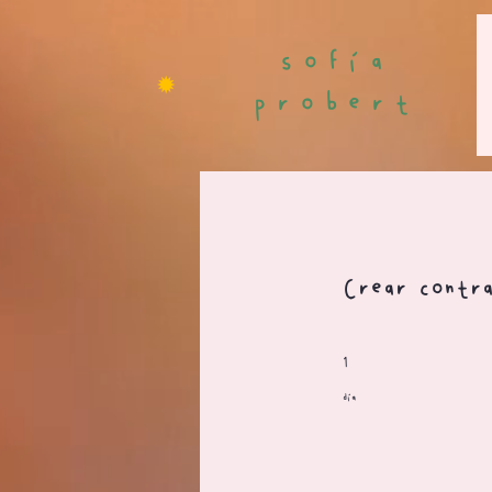
sofía
✹
probert
Crear contra
1 día
1
día