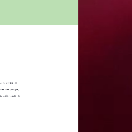
quier medio de
rear una imagen.
 transformarlo en