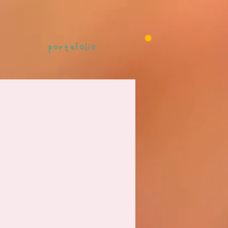
✹
portafolio